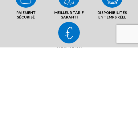
PAIEMENT
MEILLEUR TARIF
DISPONIBILITÉS
SÉCURISÉ
GARANTI
EN TEMPS RÉEL
ANNULATION
SANS FRAIS
5 rue de la Pilais
35133 Fougères-Lécousse
ENVOYER UN MAIL
AFFICHER LE N°