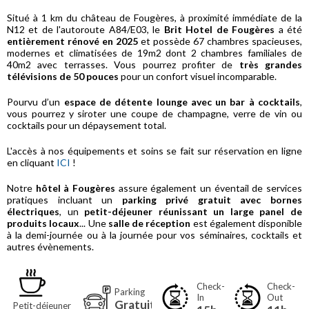
Situé à 1 km du château de Fougères, à proximité immédiate de la
N12 et de l'autoroute A84/E03, le
Brit Hotel de Fougères
a été
entièrement rénové en 2025
et possède 67 chambres spacieuses,
modernes et climatisées de 19m2 dont 2 chambres familiales de
40m2 avec terrasses. Vous pourrez profiter de
très grandes
télévisions de 50 pouces
pour un confort visuel incomparable.
Pourvu d’un
espace de détente lounge avec un bar à cocktails
,
vous pourrez y siroter une coupe de champagne, verre de vin ou
cocktails pour un dépaysement total.
L'accès à nos équipements et soins se fait sur réservation en ligne
en cliquant
ICI
!
Notre
hôtel à Fougères
assure également un éventail de services
pratiques incluant un
parking privé gratuit avec bornes
électriques
, un
petit-déjeuner réunissant un large panel de
produits locaux
... Une
salle de réception
est également disponible
à la demi-journée ou à la journée pour vos séminaires, cocktails et
autres évènements.
Check-
Check-
Parking
In
Out
Gratuit
Petit-déjeuner