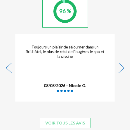
96 %
e séjourner dans un
A refaire. La piscine et la salle de spo
i de Fougères le spa et
plus.
ine
 Nicole G.
03/08/2026 - BOUTEL
VOIR TOUS LES AVIS